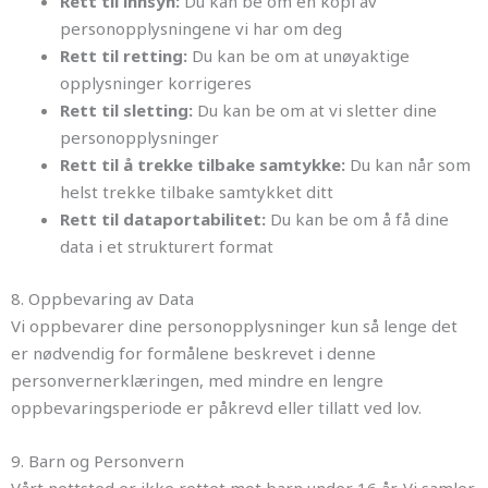
Rett til innsyn:
Du kan be om en kopi av
personopplysningene vi har om deg
Rett til retting:
Du kan be om at unøyaktige
opplysninger korrigeres
Rett til sletting:
Du kan be om at vi sletter dine
personopplysninger
Rett til å trekke tilbake samtykke:
Du kan når som
helst trekke tilbake samtykket ditt
Rett til dataportabilitet:
Du kan be om å få dine
data i et strukturert format
8. Oppbevaring av Data
Vi oppbevarer dine personopplysninger kun så lenge det
er nødvendig for formålene beskrevet i denne
personvernerklæringen, med mindre en lengre
oppbevaringsperiode er påkrevd eller tillatt ved lov.
9. Barn og Personvern
Vårt nettsted er ikke rettet mot barn under 16 år. Vi samler